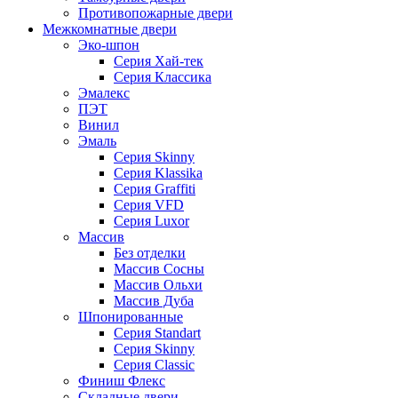
Противопожарные двери
Межкомнатные двери
Эко-шпон
Серия Хай-тек
Серия Классика
Эмалекс
ПЭТ
Винил
Эмаль
Серия Skinny
Серия Klassika
Серия Graffiti
Серия VFD
Серия Luxor
Массив
Без отделки
Массив Сосны
Массив Ольхи
Массив Дуба
Шпонированные
Серия Standart
Серия Skinny
Серия Classic
Финиш Флекс
Складные двери