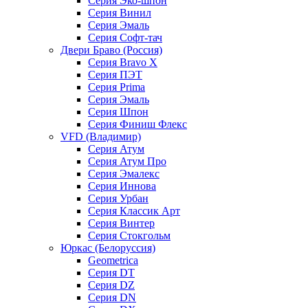
Серия Эко-шпон
Серия Винил
Серия Эмаль
Серия Софт-тач
Двери Браво (Россия)
Серия Bravo X
Серия ПЭТ
Серия Prima
Серия Эмаль
Серия Шпон
Серия Финиш Флекс
VFD (Владимир)
Серия Атум
Серия Атум Про
Серия Эмалекс
Серия Иннова
Серия Урбан
Серия Классик Арт
Серия Винтер
Серия Стокгольм
Юркас (Белоруссия)
Geometrica
Серия DT
Серия DZ
Серия DN