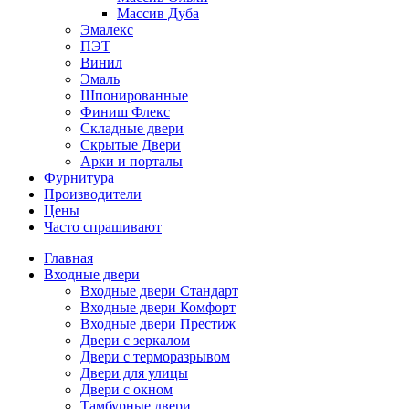
Массив Дуба
Эмалекс
ПЭТ
Винил
Эмаль
Шпонированные
Финиш Флекс
Складные двери
Скрытые Двери
Арки и порталы
Фурнитура
Производители
Цены
Часто спрашивают
Главная
Входные двери
Входные двери Стандарт
Входные двери Комфорт
Входные двери Престиж
Двери с зеркалом
Двери с терморазрывом
Двери для улицы
Двери с окном
Тамбурные двери