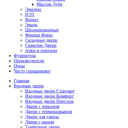
Массив Дуба
Эмалекс
ПЭТ
Винил
Эмаль
Шпонированные
Финиш Флекс
Складные двери
Скрытые Двери
Арки и порталы
Фурнитура
Производители
Цены
Часто спрашивают
Главная
Входные двери
Входные двери Стандарт
Входные двери Комфорт
Входные двери Престиж
Двери с зеркалом
Двери с терморазрывом
Двери для улицы
Двери с окном
Тамбурные двери