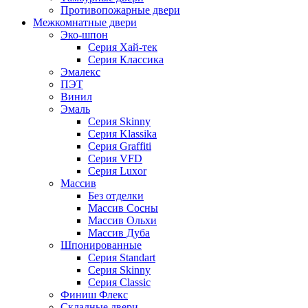
Противопожарные двери
Межкомнатные двери
Эко-шпон
Серия Хай-тек
Серия Классика
Эмалекс
ПЭТ
Винил
Эмаль
Серия Skinny
Серия Klassika
Серия Graffiti
Серия VFD
Серия Luxor
Массив
Без отделки
Массив Сосны
Массив Ольхи
Массив Дуба
Шпонированные
Серия Standart
Серия Skinny
Серия Classic
Финиш Флекс
Складные двери