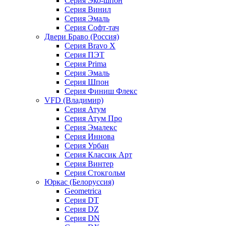
Серия Эко-шпон
Серия Винил
Серия Эмаль
Серия Софт-тач
Двери Браво (Россия)
Серия Bravo X
Серия ПЭТ
Серия Prima
Серия Эмаль
Серия Шпон
Серия Финиш Флекс
VFD (Владимир)
Серия Атум
Серия Атум Про
Серия Эмалекс
Серия Иннова
Серия Урбан
Серия Классик Арт
Серия Винтер
Серия Стокгольм
Юркас (Белоруссия)
Geometrica
Серия DT
Серия DZ
Серия DN