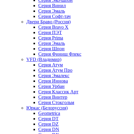
Серия Эко-шпон
Серия Винил
Серия Эмаль
Серия Софт-тач
Двери Браво (Россия)
Серия Bravo X
Серия ПЭТ
Серия Prima
Серия Эмаль
Серия Шпон
Серия Финиш Флекс
VFD (Владимир)
Серия Атум
Серия Атум Про
Серия Эмалекс
Серия Иннова
Серия Урбан
Серия Классик Арт
Серия Винтер
Серия Стокгольм
Юркас (Белоруссия)
Geometrica
Серия DT
Серия DZ
Серия DN