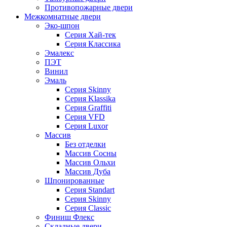
Противопожарные двери
Межкомнатные двери
Эко-шпон
Серия Хай-тек
Серия Классика
Эмалекс
ПЭТ
Винил
Эмаль
Серия Skinny
Серия Klassika
Серия Graffiti
Серия VFD
Серия Luxor
Массив
Без отделки
Массив Сосны
Массив Ольхи
Массив Дуба
Шпонированные
Серия Standart
Серия Skinny
Серия Classic
Финиш Флекс
Складные двери