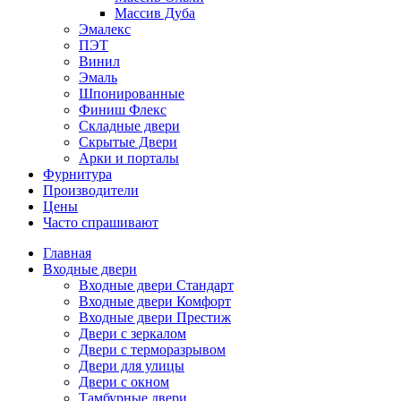
Массив Дуба
Эмалекс
ПЭТ
Винил
Эмаль
Шпонированные
Финиш Флекс
Складные двери
Скрытые Двери
Арки и порталы
Фурнитура
Производители
Цены
Часто спрашивают
Главная
Входные двери
Входные двери Стандарт
Входные двери Комфорт
Входные двери Престиж
Двери с зеркалом
Двери с терморазрывом
Двери для улицы
Двери с окном
Тамбурные двери