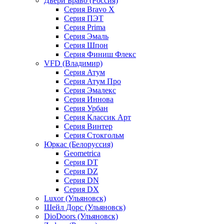
Двери Браво (Россия)
Серия Bravo X
Серия ПЭТ
Серия Prima
Серия Эмаль
Серия Шпон
Серия Финиш Флекс
VFD (Владимир)
Серия Атум
Серия Атум Про
Серия Эмалекс
Серия Иннова
Серия Урбан
Серия Классик Арт
Серия Винтер
Серия Стокгольм
Юркас (Белоруссия)
Geometrica
Серия DT
Серия DZ
Серия DN
Серия DX
Luxor (Ульяновск)
Шейл Дорс (Ульяновск)
DioDoors (Ульяновск)