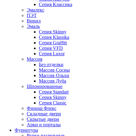
Серия Классика
Эмалекс
ПЭТ
Винил
Эмаль
Серия Skinny
Серия Klassika
Серия Graffiti
Серия VFD
Серия Luxor
Массив
Без отделки
Массив Сосны
Массив Ольхи
Массив Дуба
Шпонированные
Серия Standart
Серия Skinny
Серия Classic
Финиш Флекс
Складные двери
Скрытые двери
Арки и порталы
Фурнитура
Ручки раздельные