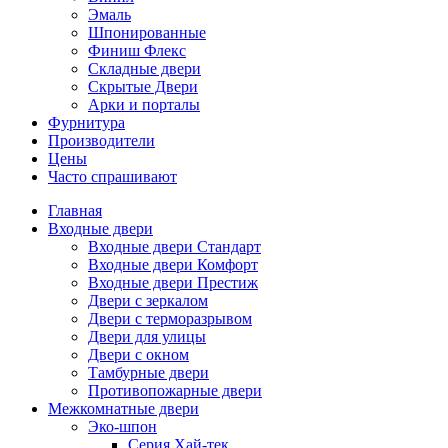
Эмаль
Шпонированные
Финиш Флекс
Складные двери
Скрытые Двери
Арки и порталы
Фурнитура
Производители
Цены
Часто спрашивают
Главная
Входные двери
Входные двери Стандарт
Входные двери Комфорт
Входные двери Престиж
Двери с зеркалом
Двери с терморазрывом
Двери для улицы
Двери с окном
Тамбурные двери
Противопожарные двери
Межкомнатные двери
Эко-шпон
Серия Хай-тек