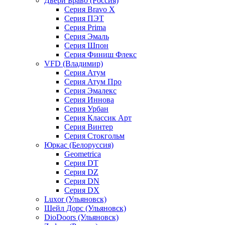
Двери Браво (Россия)
Серия Bravo X
Серия ПЭТ
Серия Prima
Серия Эмаль
Серия Шпон
Серия Финиш Флекс
VFD (Владимир)
Серия Атум
Серия Атум Про
Серия Эмалекс
Серия Иннова
Серия Урбан
Серия Классик Арт
Серия Винтер
Серия Стокгольм
Юркас (Белоруссия)
Geometrica
Серия DT
Серия DZ
Серия DN
Серия DX
Luxor (Ульяновск)
Шейл Дорс (Ульяновск)
DioDoors (Ульяновск)