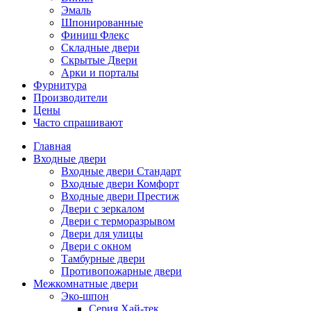
Эмаль
Шпонированные
Финиш Флекс
Складные двери
Скрытые Двери
Арки и порталы
Фурнитура
Производители
Цены
Часто спрашивают
Главная
Входные двери
Входные двери Стандарт
Входные двери Комфорт
Входные двери Престиж
Двери с зеркалом
Двери с терморазрывом
Двери для улицы
Двери с окном
Тамбурные двери
Противопожарные двери
Межкомнатные двери
Эко-шпон
Серия Хай-тек