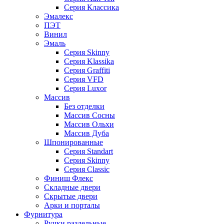
Серия Классика
Эмалекс
ПЭТ
Винил
Эмаль
Серия Skinny
Серия Klassika
Серия Graffiti
Серия VFD
Серия Luxor
Массив
Без отделки
Массив Сосны
Массив Ольхи
Массив Дуба
Шпонированные
Серия Standart
Серия Skinny
Серия Classic
Финиш Флекс
Складные двери
Скрытые двери
Арки и порталы
Фурнитура
Ручки раздельные