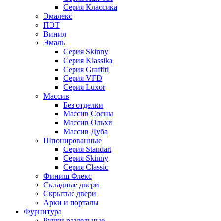
Серия Классика
Эмалекс
ПЭТ
Винил
Эмаль
Серия Skinny
Серия Klassika
Серия Graffiti
Серия VFD
Серия Luxor
Массив
Без отделки
Массив Сосны
Массив Ольхи
Массив Дуба
Шпонированные
Серия Standart
Серия Skinny
Серия Classic
Финиш Флекс
Складные двери
Скрытые двери
Арки и порталы
Фурнитура
Ручки раздельные