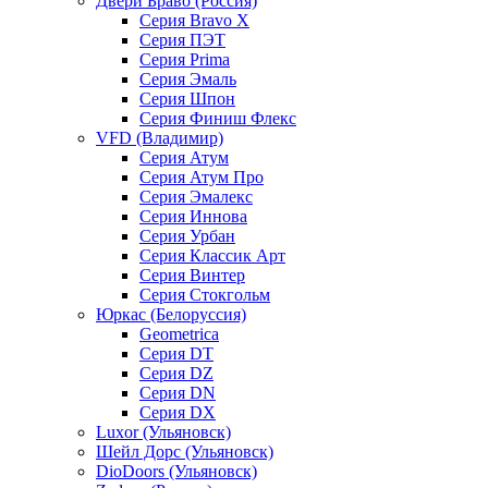
Двери Браво (Россия)
Серия Bravo X
Серия ПЭТ
Серия Prima
Серия Эмаль
Серия Шпон
Серия Финиш Флекс
VFD (Владимир)
Серия Атум
Серия Атум Про
Серия Эмалекс
Серия Иннова
Серия Урбан
Серия Классик Арт
Серия Винтер
Серия Стокгольм
Юркас (Белоруссия)
Geometrica
Серия DT
Серия DZ
Серия DN
Серия DX
Luxor (Ульяновск)
Шейл Дорс (Ульяновск)
DioDoors (Ульяновск)