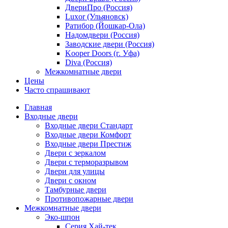
ДвериПро (Россия)
Luxor (Ульяновск)
Ратибор (Йошкар-Ола)
Надомдвери (Россия)
Заводские двери (Россия)
Kooper Doors (г. Уфа)
Diva (Россия)
Межкомнатные двери
Цены
Часто спрашивают
Главная
Входные двери
Входные двери Стандарт
Входные двери Комфорт
Входные двери Престиж
Двери с зеркалом
Двери с терморазрывом
Двери для улицы
Двери с окном
Тамбурные двери
Противопожарные двери
Межкомнатные двери
Эко-шпон
Серия Хай-тек