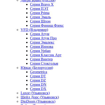
Двери Браво (Россия)
Серия Bravo X
Серия ПЭТ
Серия Prima
Серия Эмаль
Серия Шпон
Серия Финиш Флекс
VFD (Владимир)
Серия Атум
Серия Атум Про
Серия Эмалекс
Серия Иннова
Серия Урбан
Серия Классик Арт
Серия Винтер
Серия Стокгольм
Юркас (Белоруссия)
Geometrica
Серия DT
Серия DZ
Серия DN
Серия DX
Luxor (Ульяновск)
Шейл Дорс (Ульяновск)
DioDoors (Ульяновск)