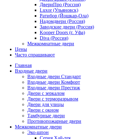
ДвериПро (Россия)
Luxor (Ульяновск)
Ратибор (Йошкар-Ола)
Надомдвери (Россия)
Заводские двери (Россия)
Kooper Doors (г. Уфа)
Diva (Россия)
Межкомнатные двери
Цены
Часто спрашивают
Главная
Входные двери
Входные двери Стандарт
Входные двери Комфорт
Входные двери Престиж
Двери с зеркалом
Двери с терморазрывом
Двери для улицы
Двери с окном
Тамбурные двери
Противопожарные двери
Межкомнатные двери
Эко-шпон
Серия Хай-тек