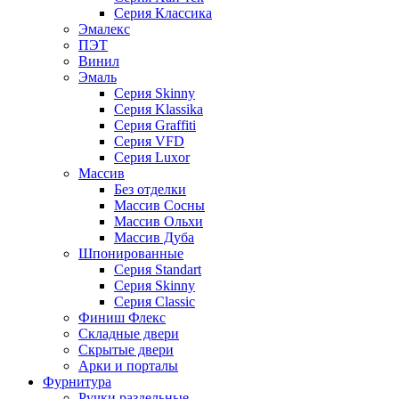
Серия Классика
Эмалекс
ПЭТ
Винил
Эмаль
Серия Skinny
Серия Klassika
Серия Graffiti
Серия VFD
Серия Luxor
Массив
Без отделки
Массив Сосны
Массив Ольхи
Массив Дуба
Шпонированные
Серия Standart
Серия Skinny
Серия Classic
Финиш Флекс
Складные двери
Скрытые двери
Арки и порталы
Фурнитура
Ручки раздельные