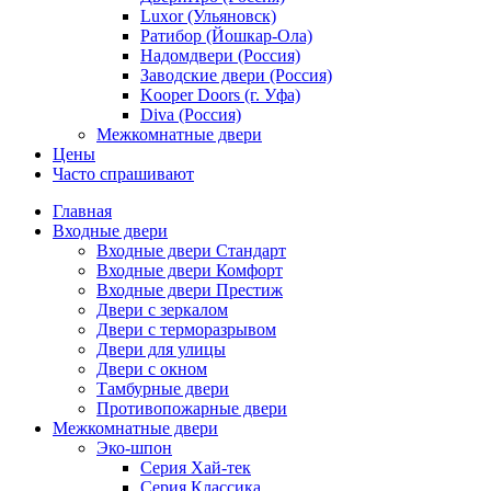
Luxor (Ульяновск)
Ратибор (Йошкар-Ола)
Надомдвери (Россия)
Заводские двери (Россия)
Kooper Doors (г. Уфа)
Diva (Россия)
Межкомнатные двери
Цены
Часто спрашивают
Главная
Входные двери
Входные двери Стандарт
Входные двери Комфорт
Входные двери Престиж
Двери с зеркалом
Двери с терморазрывом
Двери для улицы
Двери с окном
Тамбурные двери
Противопожарные двери
Межкомнатные двери
Эко-шпон
Серия Хай-тек
Серия Классика