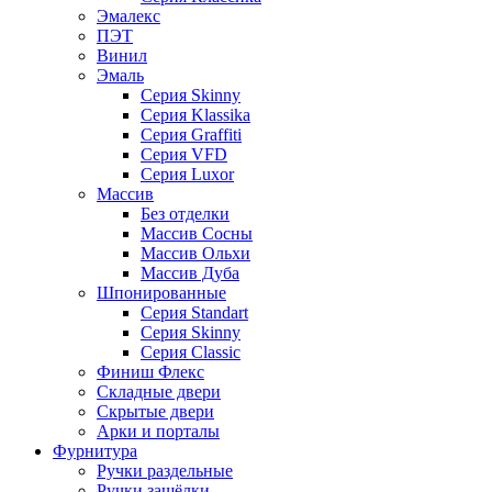
Эмалекс
ПЭТ
Винил
Эмаль
Серия Skinny
Серия Klassika
Серия Graffiti
Серия VFD
Серия Luxor
Массив
Без отделки
Массив Сосны
Массив Ольхи
Массив Дуба
Шпонированные
Серия Standart
Серия Skinny
Серия Classic
Финиш Флекс
Складные двери
Скрытые двери
Арки и порталы
Фурнитура
Ручки раздельные
Ручки защёлки