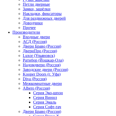
Петли дверные
Замки, защёлки
Накладки, фиксаторы
Для раздвижных дверей
Доводчики
Прочее
Производители
Входные двери
АСД (Россия)
Двери Браво (Россия)
ДвериПро (Россия)
Luxor (Ульяновск)
Ратибор (Йошкар-Ола)
Надомдвери (Россия)
Заводские двери (Россия)
Kooper Doors (г. Уфа)
Diva (Россия)
Межкомнатные двери
Albero (Россия)
Серия Эко-шпон
Серия Винил
Серия Эмаль
Серия Софт-тач
Двери Браво (Россия)