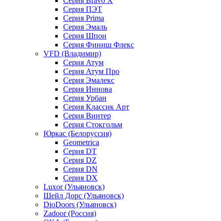
Серия Bravo X
Серия ПЭТ
Серия Prima
Серия Эмаль
Серия Шпон
Серия Финиш Флекс
VFD (Владимир)
Серия Атум
Серия Атум Про
Серия Эмалекс
Серия Иннова
Серия Урбан
Серия Классик Арт
Серия Винтер
Серия Стокгольм
Юркас (Белоруссия)
Geometrica
Серия DT
Серия DZ
Серия DN
Серия DX
Luxor (Ульяновск)
Шейл Дорс (Ульяновск)
DioDoors (Ульяновск)
Zadoor (Россия)