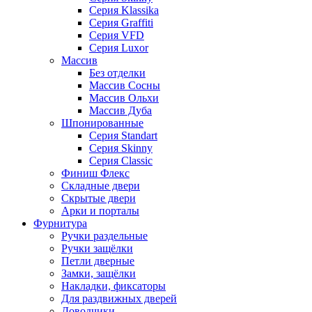
Серия Klassika
Серия Graffiti
Серия VFD
Серия Luxor
Массив
Без отделки
Массив Сосны
Массив Ольхи
Массив Дуба
Шпонированные
Серия Standart
Серия Skinny
Серия Classic
Финиш Флекс
Складные двери
Скрытые двери
Арки и порталы
Фурнитура
Ручки раздельные
Ручки защёлки
Петли дверные
Замки, защёлки
Накладки, фиксаторы
Для раздвижных дверей
Доводчики