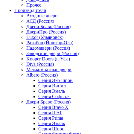
Прочее
Производители
Входные двери
АСД (Россия)
Двери Браво (Россия)
ДвериПро (Россия)
Luxor (Ульяновск)
Ратибор (Йошкар-Ола)
Надомдвери (Россия)
Заводские двери (Россия)
Kooper Doors (г. Уфа)
Diva (Россия)
Межкомнатные двери
Albero (Россия)
Серия Эко-шпон
Серия Винил
Серия Эмаль
Серия Софт-тач
Двери Браво (Россия)
Серия Bravo X
Серия ПЭТ
Серия Prima
Серия Эмаль
Серия Шпон