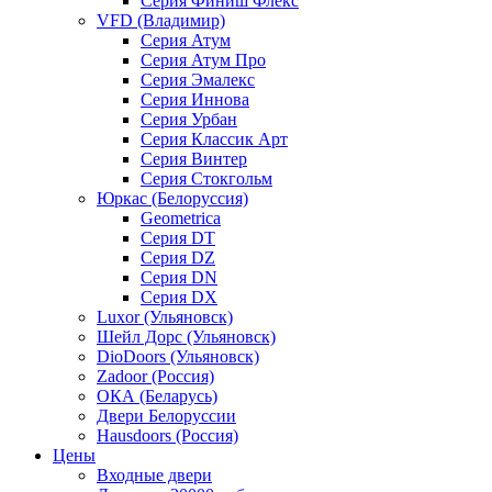
Серия Финиш Флекс
VFD (Владимир)
Серия Атум
Серия Атум Про
Серия Эмалекс
Серия Иннова
Серия Урбан
Серия Классик Арт
Серия Винтер
Серия Стокгольм
Юркас (Белоруссия)
Geometrica
Серия DT
Серия DZ
Серия DN
Серия DX
Luxor (Ульяновск)
Шейл Дорс (Ульяновск)
DioDoors (Ульяновск)
Zadoor (Россия)
ОКА (Беларусь)
Двери Белоруссии
Hausdoors (Россия)
Цены
Входные двери