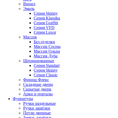
Винил
Эмаль
Серия Skinny
Серия Klassika
Серия Graffiti
Серия VFD
Серия Luxor
Массив
Без отделки
Массив Сосны
Массив Ольхи
Массив Дуба
Шпонированные
Серия Standart
Серия Skinny
Серия Classic
Финиш Флекс
Складные двери
Скрытые двери
Арки и порталы
Фурнитура
Ручки раздельные
Ручки защёлки
Петли дверные
Замки, защёлки