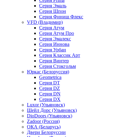
Серия Prima
Серия Эмаль
Серия Шпон
Серия Финиш Флекс
VFD (Владимир)
Серия Атум
Серия Атум Про
Серия Эмалекс
Серия Иннова
Серия Урбан
Серия Классик Арт
Серия Винтер
Серия Стокгольм
Юркас (Белоруссия)
Geometrica
Серия DT
Серия DZ
Серия DN
Серия DX
Luxor (Ульяновск)
Шейл Дорс (Ульяновск)
DioDoors (Ульяновск)
Zadoor (Россия)
ОКА (Беларусь)
Двери Белоруссии