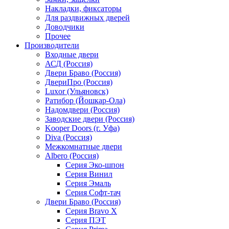
Накладки, фиксаторы
Для раздвижных дверей
Доводчики
Прочее
Производители
Входные двери
АСД (Россия)
Двери Браво (Россия)
ДвериПро (Россия)
Luxor (Ульяновск)
Ратибор (Йошкар-Ола)
Надомдвери (Россия)
Заводские двери (Россия)
Kooper Doors (г. Уфа)
Diva (Россия)
Межкомнатные двери
Albero (Россия)
Серия Эко-шпон
Серия Винил
Серия Эмаль
Серия Софт-тач
Двери Браво (Россия)
Серия Bravo X
Серия ПЭТ