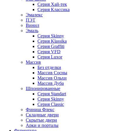
Серия Хай-тек
Серия Классика
Эмалекс
ПЭТ
Винил
Эмаль
Серия Skinny
Серия Klassika
Серия Graffiti
Серия VFD
Серия Luxor
Массив
Без отделки
Массив Сосны
Массив Ольхи
Массив Дуба
Шпонированные
Серия Standart
Серия Skinny
Серия Classic
Финиш Флекс
Складные двери
Скрытые двери
Арки и порталы
Фурнитура