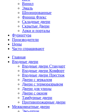
Винил
Эмаль
Шпонированные
Финиш Флекс
Складные двери
Скрытые Двери
Арки и порталы
Фурнитура
Производители
Цены
Часто спрашивают
Главная
Входные двери
Входные двери Стандарт
Входные двери Комфорт
Входные двери Престиж
Двери с зеркалом
Двери с терморазрывом
Двери для улицы
Двери с окном
Тамбурные двери
Противопожарные двери
Межкомнатные двери
Эко-шпон