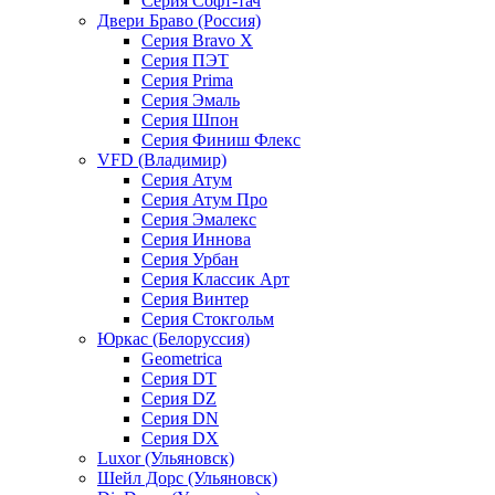
Серия Софт-тач
Двери Браво (Россия)
Серия Bravo X
Серия ПЭТ
Серия Prima
Серия Эмаль
Серия Шпон
Серия Финиш Флекс
VFD (Владимир)
Серия Атум
Серия Атум Про
Серия Эмалекс
Серия Иннова
Серия Урбан
Серия Классик Арт
Серия Винтер
Серия Стокгольм
Юркас (Белоруссия)
Geometrica
Серия DT
Серия DZ
Серия DN
Серия DX
Luxor (Ульяновск)
Шейл Дорс (Ульяновск)