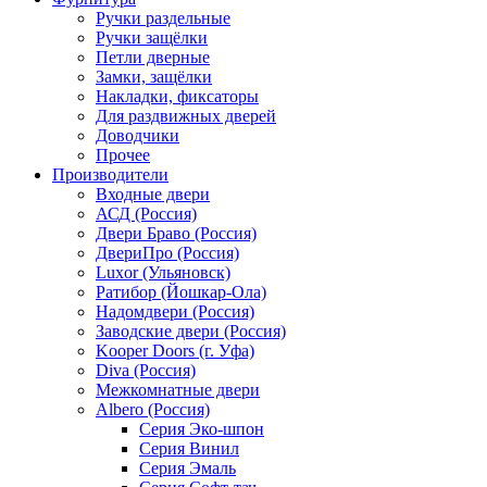
Ручки раздельные
Ручки защёлки
Петли дверные
Замки, защёлки
Накладки, фиксаторы
Для раздвижных дверей
Доводчики
Прочее
Производители
Входные двери
АСД (Россия)
Двери Браво (Россия)
ДвериПро (Россия)
Luxor (Ульяновск)
Ратибор (Йошкар-Ола)
Надомдвери (Россия)
Заводские двери (Россия)
Kooper Doors (г. Уфа)
Diva (Россия)
Межкомнатные двери
Albero (Россия)
Серия Эко-шпон
Серия Винил
Серия Эмаль