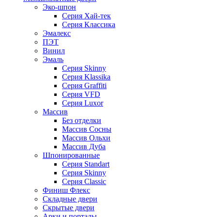
Эко-шпон
Серия Хай-тек
Серия Классика
Эмалекс
ПЭТ
Винил
Эмаль
Серия Skinny
Серия Klassika
Серия Graffiti
Серия VFD
Серия Luxor
Массив
Без отделки
Массив Сосны
Массив Ольхи
Массив Дуба
Шпонированные
Серия Standart
Серия Skinny
Серия Classic
Финиш Флекс
Складные двери
Скрытые двери
Арки и порталы