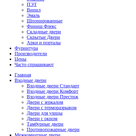
ПЭТ
Винил
Эмаль
Шпонированные
Финиш Флекс
Складные двери
Скрытые Двери
Арки и порталы
Фурнитура
Производители
Цены
Часто спрашивают
Главная
Входные двери
Входные двери Стандарт
Входные двери Комфорт
Входные двери Престиж
Двери с зеркалом
Двери с терморазрывом
Двери для улицы
Двери с окном
Тамбурные двери
Противопожарные двери
Межкомнатные двери