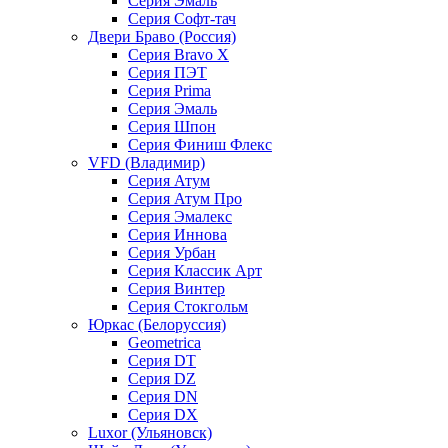
Серия Эмаль
Серия Софт-тач
Двери Браво (Россия)
Серия Bravo X
Серия ПЭТ
Серия Prima
Серия Эмаль
Серия Шпон
Серия Финиш Флекс
VFD (Владимир)
Серия Атум
Серия Атум Про
Серия Эмалекс
Серия Иннова
Серия Урбан
Серия Классик Арт
Серия Винтер
Серия Стокгольм
Юркас (Белоруссия)
Geometrica
Серия DT
Серия DZ
Серия DN
Серия DX
Luxor (Ульяновск)