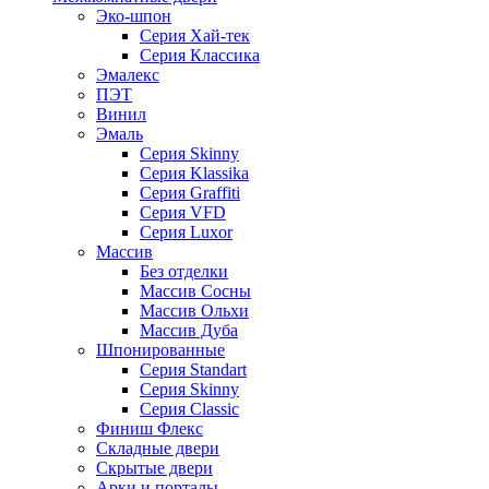
Эко-шпон
Серия Хай-тек
Серия Классика
Эмалекс
ПЭТ
Винил
Эмаль
Серия Skinny
Серия Klassika
Серия Graffiti
Серия VFD
Серия Luxor
Массив
Без отделки
Массив Сосны
Массив Ольхи
Массив Дуба
Шпонированные
Серия Standart
Серия Skinny
Серия Classic
Финиш Флекс
Складные двери
Скрытые двери
Арки и порталы