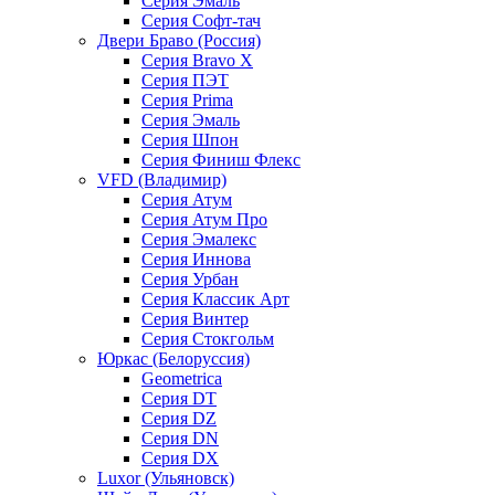
Серия Эмаль
Серия Софт-тач
Двери Браво (Россия)
Серия Bravo X
Серия ПЭТ
Серия Prima
Серия Эмаль
Серия Шпон
Серия Финиш Флекс
VFD (Владимир)
Серия Атум
Серия Атум Про
Серия Эмалекс
Серия Иннова
Серия Урбан
Серия Классик Арт
Серия Винтер
Серия Стокгольм
Юркас (Белоруссия)
Geometrica
Серия DT
Серия DZ
Серия DN
Серия DX
Luxor (Ульяновск)