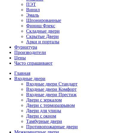
ПЭТ
Винил
Эмаль
Шпонированные
Финиш Флекс
Складные двери
Скрытые Двери
Арки и порталы
Фурнитура
Производители
Цены
Часто спрашивают
Главная
Входные двери
Входные двери Стандарт
Входные двери Комфорт
Входные двери Престиж
Двери с зеркалом
Двери с терморазрывом
Двери для улицы
Двери с окном
Тамбурные двери
Противопожарные двери
Межкомнатные двери