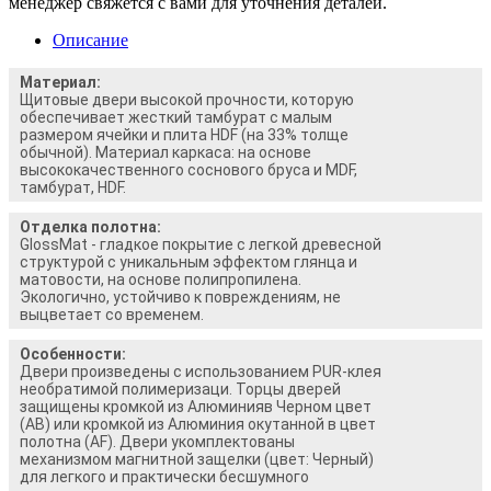
менеджер свяжется с вами для уточнения деталей.
Описание
Материал:
Щитовые двери высокой прочности, которую
обеспечивает жесткий тамбурат с малым
размером ячейки и плита HDF (на 33% толще
обычной). Материал каркаса: на основе
высококачественного соснового бруса и MDF,
тамбурат, HDF.
Отделка полотна:
GlossMat - гладкое покрытие с легкой древесной
структурой с уникальным эффектом глянца и
матовости, на основе полипропилена.
Экологично, устойчиво к повреждениям, не
выцветает со временем.
Особенности:
Двери произведены с использованием PUR-клея
необратимой полимеризаци. Торцы дверей
защищены кромкой из Алюминияв Черном цвет
(AB) или кромкой из Алюминия окутанной в цвет
полотна (AF). Двери укомплектованы
механизмом магнитной защелки (цвет: Черный)
для легкого и практически бесшумного