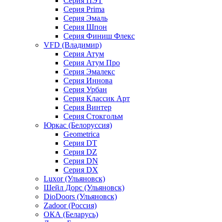
Серия ПЭТ
Серия Prima
Серия Эмаль
Серия Шпон
Серия Финиш Флекс
VFD (Владимир)
Серия Атум
Серия Атум Про
Серия Эмалекс
Серия Иннова
Серия Урбан
Серия Классик Арт
Серия Винтер
Серия Стокгольм
Юркас (Белоруссия)
Geometrica
Серия DT
Серия DZ
Серия DN
Серия DX
Luxor (Ульяновск)
Шейл Дорс (Ульяновск)
DioDoors (Ульяновск)
Zadoor (Россия)
ОКА (Беларусь)