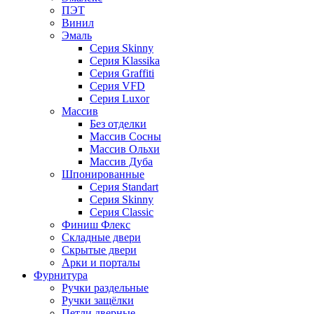
ПЭТ
Винил
Эмаль
Серия Skinny
Серия Klassika
Серия Graffiti
Серия VFD
Серия Luxor
Массив
Без отделки
Массив Сосны
Массив Ольхи
Массив Дуба
Шпонированные
Серия Standart
Серия Skinny
Серия Classic
Финиш Флекс
Складные двери
Скрытые двери
Арки и порталы
Фурнитура
Ручки раздельные
Ручки защёлки
Петли дверные