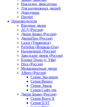
Накладки, фиксаторы
Для раздвижных дверей
Доводчики
Прочее
Производители
Входные двери
АСД (Россия)
Двери Браво (Россия)
ДвериПро (Россия)
Luxor (Ульяновск)
Ратибор (Йошкар-Ола)
Надомдвери (Россия)
Заводские двери (Россия)
Kooper Doors (г. Уфа)
Diva (Россия)
Межкомнатные двери
Albero (Россия)
Серия Эко-шпон
Серия Винил
Серия Эмаль
Серия Софт-тач
Двери Браво (Россия)
Серия Bravo X
Серия ПЭТ