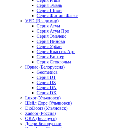
Серия Prima
Серия Эмаль
Серия Шпон
Серия Финиш Флекс
VFD (Владимир)
Серия Атум
Серия Атум Про
Серия Эмалекс
Серия Иннова
Серия Урбан
Серия Классик Арт
Серия Винтер
Серия Стокгольм
Юркас (Белоруссия)
Geometrica
Серия DT
Серия DZ
Серия DN
Серия DX
Luxor (Ульяновск)
Шейл Дорс (Ульяновск)
DioDoors (Ульяновск)
Zadoor (Россия)
ОКА (Беларусь)
Двери Белоруссии