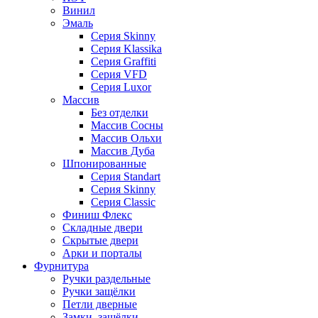
Винил
Эмаль
Серия Skinny
Серия Klassika
Серия Graffiti
Серия VFD
Серия Luxor
Массив
Без отделки
Массив Сосны
Массив Ольхи
Массив Дуба
Шпонированные
Серия Standart
Серия Skinny
Серия Classic
Финиш Флекс
Складные двери
Скрытые двери
Арки и порталы
Фурнитура
Ручки раздельные
Ручки защёлки
Петли дверные
Замки, защёлки